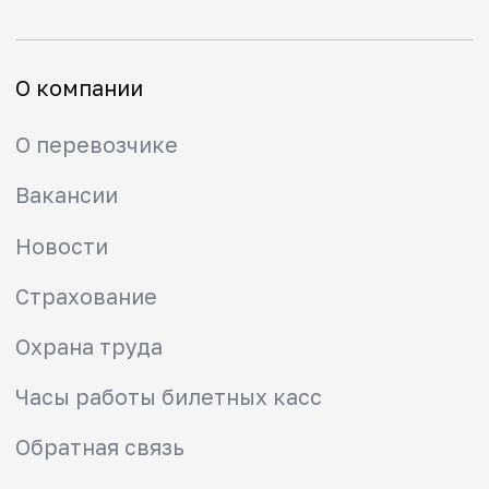
Тарифы
Льготы
Схемы зон
Правила проезда
Маломобильным
пассажирам
Правила прохода через
турникет
Городская электричка
Пригородные направления
Туристские маршруты
Безопасность
Мобильное приложение РЖД
Вопрос-ответ
Вывести карту из стоп-листа
Найти забытые вещи