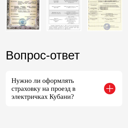
О перевозчике
Вакансии
Новости
Страхование
Охрана труда
Вопрос-ответ
Часы работы билетных касс
Обратная связь
Контакты
Нужно ли оформлять
страховку на проезд в
Пассажирам
электричках Кубани?
Изменения в расписании
Как купить билет
Абонементы