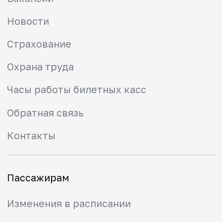
пассажирам
Правила прохода через
турникет
Городская электричка
Пригородные направления
Туристские маршруты
Безопасность
Мобильное приложение РЖД
Вопрос-ответ
Вывести карту из стоп-листа
Найти забытые вещи
Вернуть денежные средства
Мы в социальных сетях