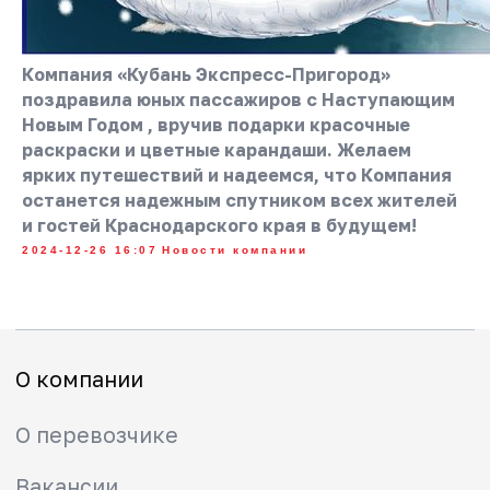
Охрана труда
Часы работы билетных касс
Компания «Кубань Экспресс-Пригород»
поздравила юных пассажиров с Наступающим
Обратная связь
Новым Годом , вручив подарки красочные
Контакты
раскраски и цветные карандаши. Желаем
ярких путешествий и надеемся, что Компания
останется надежным спутником всех жителей
Пассажирам
и гостей Краснодарского края в будущем!
Изменения в расписании
2024-12-26 16:07
Новости компании
Как купить билет
Абонементы
Тарифы
Льготы
Схемы зон
Правила проезда
Маломобильным