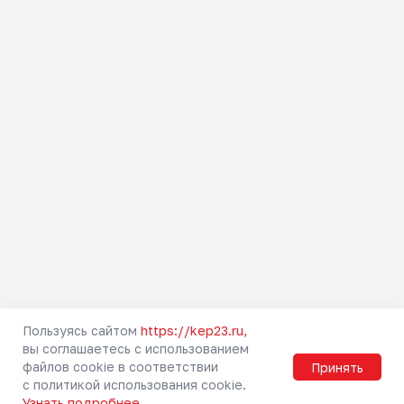
Как купить билет
Абонементы
Тарифы
Льготы
Схемы зон
Правила проезда
Маломобильным
пассажирам
Правила прохода через
турникет
Городская электричка
Пригородные направления
Туристские маршруты
Безопасность
Пользуясь сайтом
https://kep23.ru,
вы соглашаетесь с использованием
Мобильное приложение РЖД
файлов cookie в соответствии
Принять
Вопрос-ответ
с политикой использования cookie.
Узнать подробнее