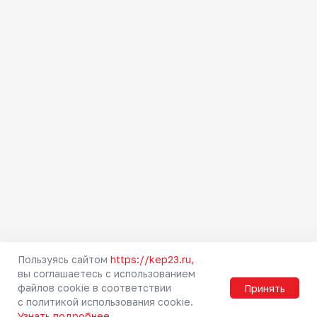
Как купить билет
Абонементы
Тарифы
Льготы
Схемы зон
Правила проезда
Маломобильным
пассажирам
Правила прохода через
турникет
Городская электричка
Пригородные направления
Туристские маршруты
Безопасность
Пользуясь сайтом
https://kep23.ru,
вы соглашаетесь с использованием
Мобильное приложение РЖД
файлов cookie в соответствии
Принять
Вопрос-ответ
с политикой использования cookie.
Узнать подробнее