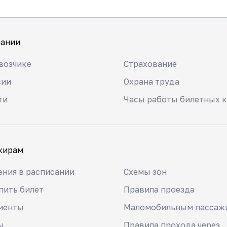
пании
возчике
Страхование
сии
Охрана труда
ти
Часы работы билетных к
жирам
ния в расписании
Схемы зон
пить билет
Правила проезда
менты
Маломобильным пассаж
ы
Правила прохода через