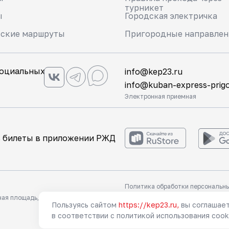
турникет
ы
Городская электричка
тские маршруты
Пригородные направлен
социальных
info@kep23.ru
info@kuban-express-prigo
Электронная приемная
ь билеты в приложении РЖД
Политика обработки персональн
Политика обработки персональн
ая площадь, д. №1.
Данные в виджете поиска билето
ая площадь, д. №1.
Данные в виджете поиска билето
Пользуясь сайтом
https://kep23.ru,
вы соглашает
в соответствии с политикой использования cook