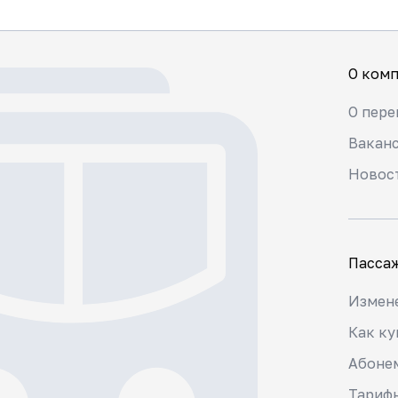
О ком
О пере
Вакан
Новос
Пасса
Измене
Как ку
Абоне
Тариф