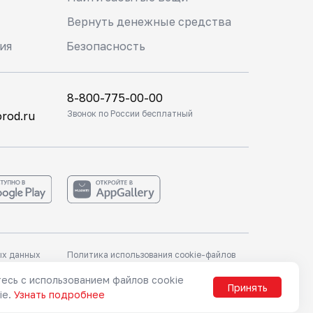
Вернуть денежные средства
ия
Безопасность
8-800-775-00-00
Звонок по России бесплатный
rod.ru
ых данных
Политика использования cookie-файлов
ых данных
Политика использования cookie-файлов
в предоставлены сервисом
Яндекс Расписания
в предоставлены сервисом
Яндекс Расписания
есь с использованием файлов cookie
Принять
ie.
Узнать подробнее