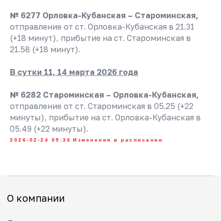
«Кубань Экспресс-Пригород»
№ 6277 Орловка-Кубанская – Староминская,
отправление от ст. Орловка-Кубанская в 21.31
(+18 минут), прибытие на ст. Староминская в
21.58 (+18 минут).
В сутки 11, 14 марта 2026 года
О компании
№ 6282 Староминская – Орловка-Кубанская,
О перевозчике
отправление от ст. Староминская в 05.25 (+22
Вакансии
минуты), прибытие на ст. Орловка-Кубанская в
05.49 (+22 минуты).
Новости
2026-02-24 09:36
Изменения в расписании
Страхование
Охрана труда
Часы работы билетных касс
Обратная связь
Контакты