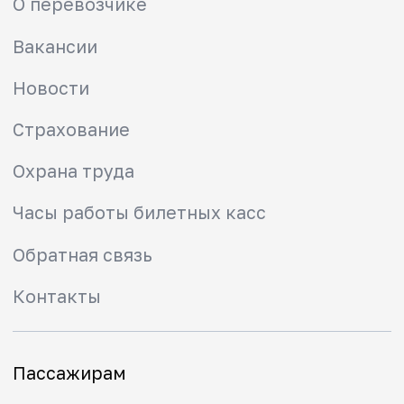
Пассажирам
Изменения в расписании
Как купить билет
Абонементы
Тарифы
Льготы
Схемы зон
Правила проезда
Маломобильным
пассажирам
Правила прохода через
турникет
Городская электричка
Пригородные направления
Туристские маршруты