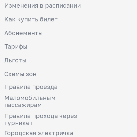
Безопасность
Мобильное приложение РЖД
Вопрос-ответ
Вывести карту из стоп-листа
Найти забытые вещи
Вернуть денежные средства
Мы в социальных сетях
info@kep23.ru
info@kuban-express-prigorod.ru
Электронная приемная
8-800-775-00-00
Звонок по России бесплатный
Купить билеты в приложении РЖД