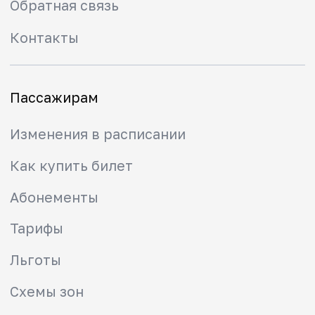
Льготы
Схемы зон
Правила проезда
Маломобильным
пассажирам
Правила прохода через
турникет
Городская электричка
Пригородные направления
Туристские маршруты
Безопасность
Мобильное приложение РЖД
Вопрос-ответ
Вывести карту из стоп-листа
Найти забытые вещи
Вернуть денежные средства