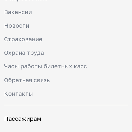
Часы работы билетных касс
Обратная связь
Контакты
Пассажирам
Изменения в расписании
Как купить билет
Абонементы
Тарифы
Льготы
Схемы зон
Правила проезда
Маломобильным
пассажирам