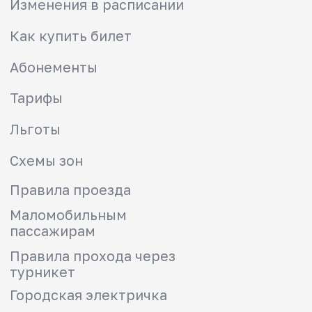
Правила прохода через
турникет
Городская электричка
Пригородные направления
Туристские маршруты
Безопасность
Мобильное приложение РЖД
Вопрос-ответ
Вывести карту из стоп-листа
Найти забытые вещи
Вернуть денежные средства
Мы в социальных сетях
info@kep23.ru
info@kuban-express-prigorod.ru