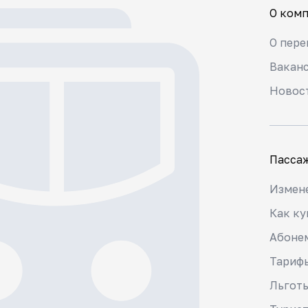
О ком
О пере
Вакан
Новос
Пасса
Измене
Как ку
Абоне
Тариф
Льгот