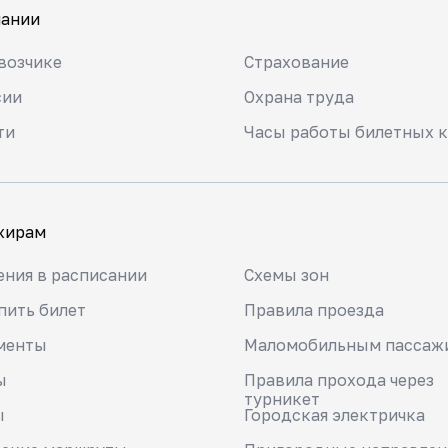
пании
возчике
Страхование
сии
Охрана труда
ти
Часы работы билетных к
жирам
ния в расписании
Схемы зон
пить билет
Правила проезда
менты
Маломобильным пассаж
ы
Правила прохода через
турникет
ы
Городская электричка