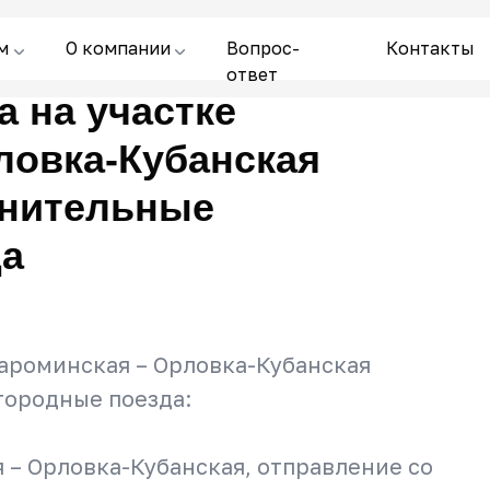
м
О компании
Вопрос-
Контакты
ответ
а на участке
ловка-Кубанская
лнительные
да
Староминская – Орловка-Кубанская
городные поезда:
– Орловка-Кубанская, отправление со