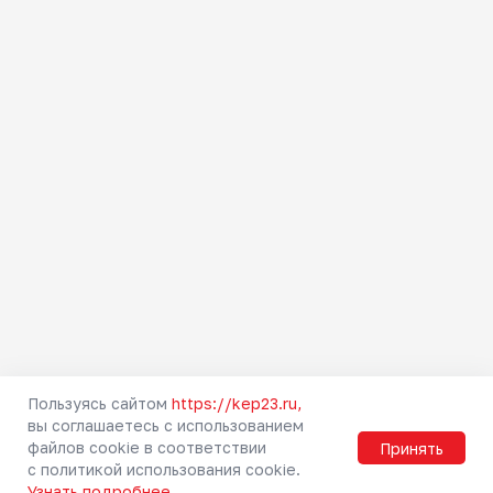
Как купить билет
Абонементы
Тарифы
Льготы
Схемы зон
Правила проезда
Маломобильным
пассажирам
Правила прохода через
турникет
Городская электричка
Пригородные направления
Туристские маршруты
Безопасность
Пользуясь сайтом
https://kep23.ru,
вы соглашаетесь с использованием
Мобильное приложение РЖД
файлов cookie в соответствии
Принять
Вопрос-ответ
с политикой использования cookie.
Узнать подробнее