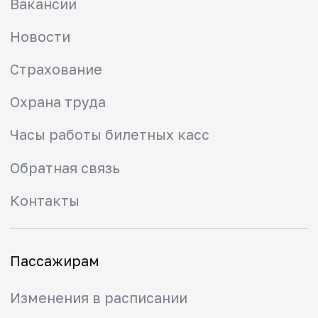
Тарифы
Льготы
Схемы зон
Правила проезда
Маломобильным
пассажирам
Правила прохода через
турникет
Городская электричка
Пригородные направления
Туристские маршруты
Безопасность
Мобильное приложение РЖД
Вопрос-ответ
Вывести карту из стоп-листа
Найти забытые вещи