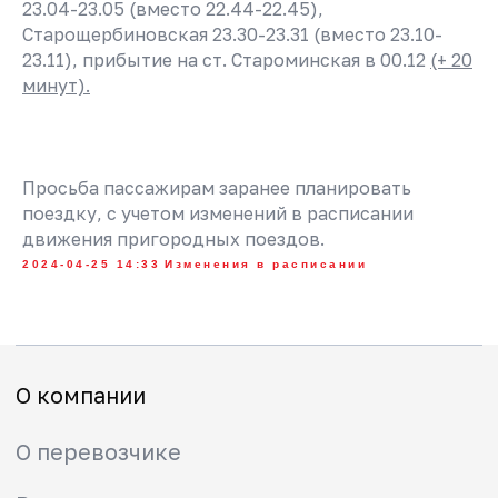
23.04-23.05 (вместо 22.44-22.45),
Старощербиновская 23.30-23.31 (вместо 23.10-
О перевозчике
23.11), прибытие на ст. Староминская в 00.12
(+ 20
Вакансии
минут).
Новости
Страхование
Охрана труда
Просьба пассажирам заранее планировать
поездку, с учетом изменений в расписании
Часы работы билетных касс
движения пригородных поездов.
Обратная связь
2024-04-25 14:33
Изменения в расписании
Контакты
Пассажирам
Изменения в расписании
Как купить билет
Абонементы