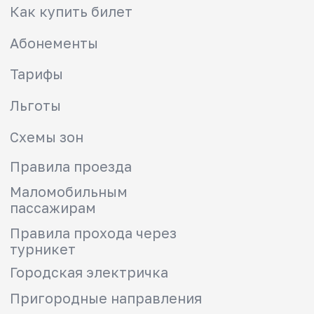
Вернуть денежные средства
Мы в социальных сетях
info@kep23.ru
info@kuban-express-prigorod.ru
Электронная приемная
8-800-775-00-00
Звонок по России бесплатный
Купить билеты в приложении РЖД