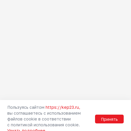
Как купить билет
Абонементы
Тарифы
Льготы
Схемы зон
Правила проезда
Маломобильным
пассажирам
Правила прохода через
турникет
Городская электричка
Пригородные направления
Туристские маршруты
Безопасность
Пользуясь сайтом
https://kep23.ru,
вы соглашаетесь с использованием
Мобильное приложение РЖД
файлов cookie в соответствии
Принять
Вопрос-ответ
с политикой использования cookie.
Узнать подробнее