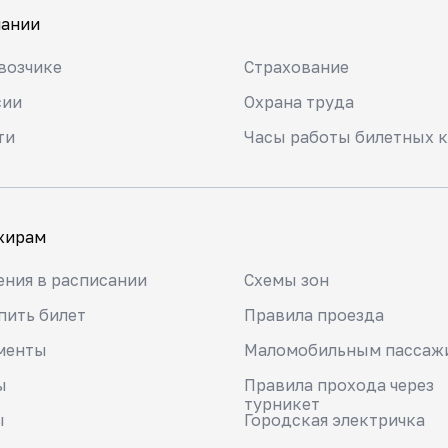
пании
возчике
Страхование
сии
Охрана труда
ти
Часы работы билетных к
жирам
ния в расписании
Схемы зон
пить билет
Правила проезда
менты
Маломобильным пассаж
ы
Правила прохода через
турникет
ы
Городская электричка