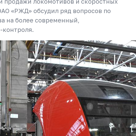
и продажи локомотивов и скоростных
ОАО «РЖД» обсудил ряд вопросов по
ва на более современный,
-контроля.