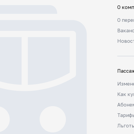
О ком
О пере
Вакан
Новос
Пасса
Измене
Как ку
Абоне
Тариф
Льгот