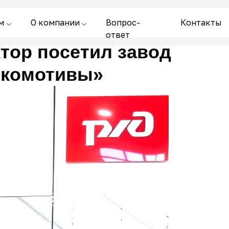
м
О компании
Вопрос-
Контакты
ответ
тор посетил завод
окомотивы»