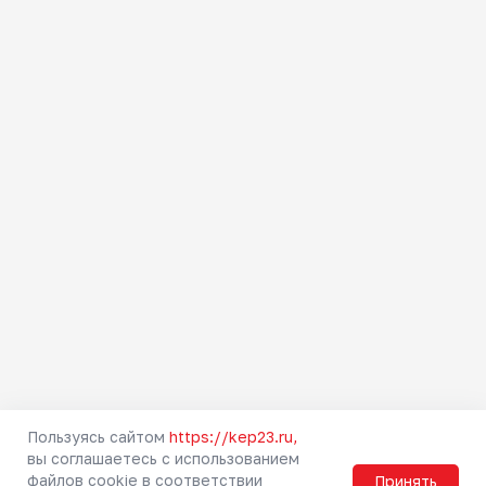
Изменения в расписании
Как купить билет
Абонементы
Тарифы
Льготы
Схемы зон
Правила проезда
Маломобильным
пассажирам
Правила прохода через
турникет
Городская электричка
Пригородные направления
Туристские маршруты
Безопасность
Пользуясь сайтом
https://kep23.ru,
Мобильное приложение РЖД
вы соглашаетесь с использованием
файлов cookie в соответствии
Принять